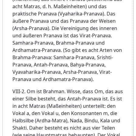
acht Matras, d. h. Maßeinheiten) und das
praktische Pranava (Vyaharika-Pranava). Das
äußere Pranava und das Pranava der Weisen
(Arsha-Pranava). Die Vereinigung des inneren
und äußeren Pranava ist das Virat-Pranava.
Samhara-Pranava, Brahma-Pranava und
Ardhamatra-Pranava. (So ​​gibt es acht Arten von
Brahma-Pranava: Samhara-Pranava, Srishti-
Pranava, Antah-Pranava, Bahya-Pranava,
Vyavaharika-Pranava, Arsha-Pranava, Virat-
Pranava und Ardhamatra-Pranava).
VIII-2. Om ist Brahman. Wisse, dass Om, das aus
einer Silbe besteht, das Antah-Pranava ist. Es ist
in acht Matras (Maßeinheiten) unterteilt: den
Vokal a, den Vokal u, den Konsonanten m, die
Halbsilbe (Ardha-Matra), Nada, Bindu, Kala und
Shakti. Daher besteht es nicht aus vier Teilen
(wie seine Hauptmatras behaupten). Der Vokal