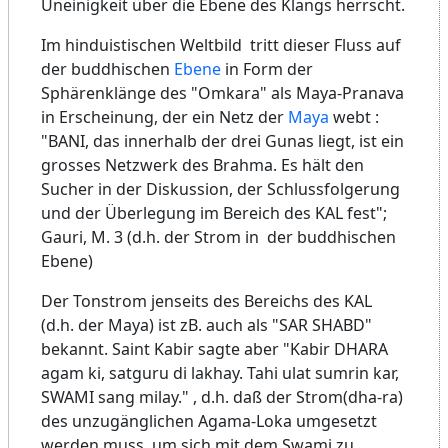
Uneinigkeit über die Ebene des Klangs herrscht.
Im hinduistischen Weltbild tritt dieser Fluss auf
der buddhischen
Ebene
in Form der
Sphärenklänge des "Omkara" als Maya-Pranava
in Erscheinung, der ein Netz der
Maya
webt :
"BANI, das innerhalb der drei Gunas liegt, ist ein
grosses Netzwerk des Brahma. Es hält den
Sucher in der Diskussion, der Schlussfolgerung
und der Überlegung im Bereich des KAL fest";
Gauri, M. 3 (d.h. der Strom in der buddhischen
Ebene)
Der Tonstrom jenseits des Bereichs des KAL
(d.h. der Maya) ist zB. auch als "SAR SHABD"
bekannt. Saint Kabir sagte aber "Kabir DHARA
agam ki, satguru di lakhay. Tahi ulat sumrin kar,
SWAMI sang milay." , d.h. daß der Strom(dha-ra)
des unzugänglichen Agama-Loka umgesetzt
werden muss, um sich mit dem Swami zu