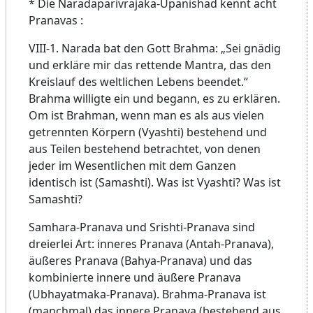
* Die Naradaparivrajaka-Upanishad kennt acht
Pranavas :
VIII-1. Narada bat den Gott Brahma: „Sei gnädig
und erkläre mir das rettende Mantra, das den
Kreislauf des weltlichen Lebens beendet.“
Brahma willigte ein und begann, es zu erklären.
Om ist Brahman, wenn man es als aus vielen
getrennten Körpern (Vyashti) bestehend und
aus Teilen bestehend betrachtet, von denen
jeder im Wesentlichen mit dem Ganzen
identisch ist (Samashti). Was ist Vyashti? Was ist
Samashti?
Samhara-Pranava und Srishti-Pranava sind
dreierlei Art: inneres Pranava (Antah-Pranava),
äußeres Pranava (Bahya-Pranava) und das
kombinierte innere und äußere Pranava
(Ubhayatmaka-Pranava). Brahma-Pranava ist
(manchmal) das innere Pranava (bestehend aus