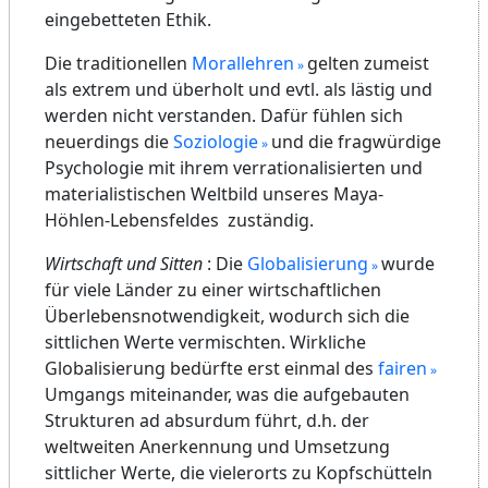
Ausleben von Wünschen und Vorstellungen
geführt.
Wer noch andere gesellschaftliche Verhältnisse
vorfindet, darf sich glücklich schätzen. Die
allgemeine Tendenz geht jedenfalls in diese
Richtung, wobei die moderne
Naturwissenschaft eine Hülle um die
Nichtigkeiten konstruiert.
Meister Sri Aurobindo sagt in
"Savitri"
: "Die
Lust ist der höchste Lohn der Falschheit", und
gerade diese Kräfte versucht die moderne und
psychologische
Aufklärung
als etwas ganz
Natürliches auszuleben.
Deutschland ist bezüglich der religiösen
Intoleranz in Europa ein Musterbeispiel (wenn
einmal von den neuen EU-Ländern abgesehen
wird).