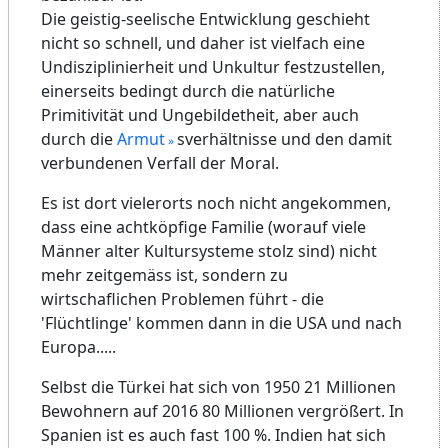
Abläufe wurden vielerorts modernisiert aber
nicht wirklich weiterentwickelt. In den Schulen
findet weiter das gleiche armselige Gestreite
um die teuerste Jeanshose statt, die sich ein
Schüler leisten kann.
Moderne Erziehung steht auch für die
Entwicklung eines falschen Selbstbewusstseins,
das sich aus dem persönlichen Erfolg der
kleinen Person ableitet. Welcher Geist herrscht,
lässt sich auch an dem Gehacke von Eltern und
Schülern erkennen, wenn ein Lehrer im
Unterricht einen fachlichen Fehler macht.
Der umsatzgarantierende Geist des "Alles
haben müssen" wird schon von Kindesbeinen
anerzogen, verführt durch gezielte Werbung
und auch, um "In" zu sein(
Statussymbole
). Die
neue Generation wuchs damit auf und passte