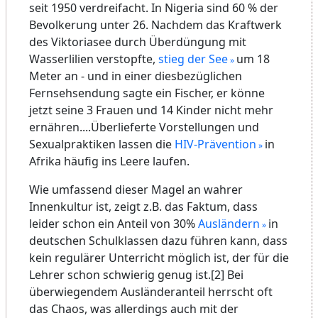
ihre Gewohnheiten daran an, und mittlerweile
fusst der berufliche Erfolg immer öfter auf
Beziehungen
.
Nicht umsonst sind "echt geil" und "echt cool"
im Umlauf, als verkleidete niedere Stellvertreter
unbewusster Kräfte von Herz und Verstand,
oder auch der Begriffe "Zwielichtigkeit" und
"Falschheit", dh. involutionärer Kräfte des
Unbewussten.
Schon die gezielt dekadente Aufmachung vieler
von geschulten Choreographen gestylter
Popstars spricht für sich, abgesehen vom
umworbenen "
Model-Ideal
" als eitler
Persönlichkeits
-Verblendungs-Perspektive ala
strahlender 'Femina Tausendschön' u.ä.. Das
moderne Leben überflutet und verblendet das
Bewusstsein zu oft mit unwiderstehlichen
billigen Reizen und raffinierten Verführungen.