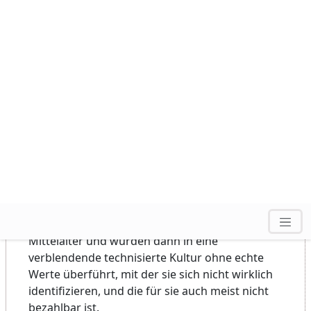
echter sittlicher Kinderstube
ähnlich wie auch
bei der vorherigen Generation, und ein
verbreiteter Narzismus. Die moderne Erziehung
ohne
offene Gewalt
jeglicher Art führt leider
auf falschem Boden zur Abgebrühtheit.
Die modernen
Gesellschaftstheorien
sehen
keine Religion oder diesbezügliche Philosophie
vor.
Im Rahmen der Globalisierung könnten
interreligiöser Religionsunterricht bzw. die
Einrichtung eines Alternativ-Fachs Ethik-
Philosophie im Rahmen einer multikulturellen
Bildungspolitik den Horizont verhärteter
Fronten ein wenig erweitern. (
GIR
), der aber
auch nicht in die wahre Tiefe gehen würde.
Auch ist ein modern-orientierter
Wertewandel
zu verspüren, und die gesellschaftlichen