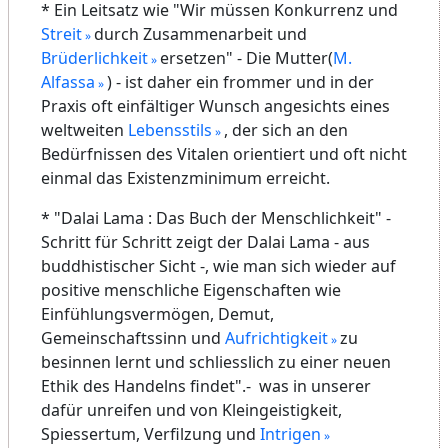
Wohlstandsbürger, und Wohlstand und Konsum
sind die hauptsächlichen Lebenswerte !
Die undurchdacht idealistischen
Menschenrechte und
damit
Persönlichkeitsrechte
und die
Religionsfreiheit
stehen so auf dem Papier.
Alles hat halt seinen eigenen Preis beim grossen
Schlussverkauf aller Werte. Offenbar ist der
Geist, wegen dem die ersten religiösen
Besiedler Amerikas Europa verliessen, in Europa
tief verwurzelt.
"
Der Einzelne schuldet weder dem
Staat
, der eine
↑
Maschine ist, höchste Treue, noch der
Gemeinschaft
, die nur ein Teil des Lebens und nicht das ganze
Leben ist. Seine Lehnspflicht muss der Wahrheit
gehören, dem Selbst, dem Geiste, dem Göttlichen in
sich und in allen: Sein wirkliches Daseinsziel darf