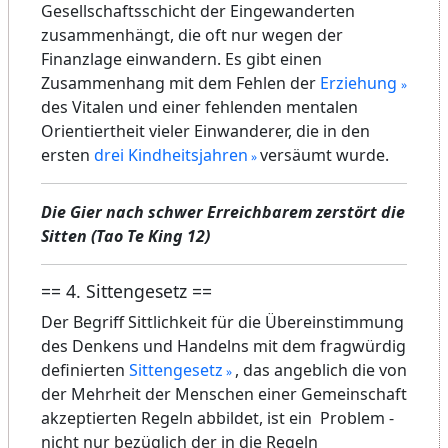
So wird die orientierungslose Jugend mit
simplen Idealen frühzeitig für höhere Werte
unzugänglich gemacht und fühlt sich ohne
Philosophie modern. Stattdessen sind Sex,
Alkohol, Zigarette, Partydroge und die Flucht in
den Urlaub im Umlauf als Werte der modernen
Spassgesellschaft, die sich damit betäubt. (In
den ärmeren Ländern träumt man davon und
hat keine richtige Bildung und eine andere
Realität, die natürlich nicht notwendigerweise
höher steht.)
Von dem Teil der Jugend der 60er Jahre, der
neugierig und teilweise idealistisch nach neuen
Ufern suchte, ist heute nicht viel zu verspüren.
Das Fehlen von autoritärer
Disziplinierung
hat
leider nicht zu einer positiven
Selbstdisziplinierung sondern zu einem
verbreiteten unkontrollierten selbstsüchtigem