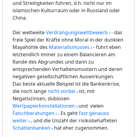
Während es in JAPAN, einem Land des
schwindenden Konformismusses, eine große
Zahl buddhistischer und ähnlicher "Sekten"
gibt, rufen in Deutschland die Begriffe "Sekte"
und inzwischen auch das Wort "Gott" oder
"Jesus" schnell Verdächtigungen oder direkte
oder indirekte Repressalien oder Spott hervor.
Allerdings ist es in Japan bei den Reichen
ähnlich, die auch für die Abholzung der
Edelhölzer in Afrika und Ostsibirien
mitverantwortlich sind. Es gibt in Japan
Zen
-
Bettelmönche, die bei den Reichen fast gar nicht
mehr anklopfen, weil sie dort generell
abgewiesen werden.
Vegetarier
werden in Deutschland oft gleich
als Sektierer verdächtigt und bekämpft. Alles
Andersartige stört hier den erstarrenden und
ungebildeten bzw. verbildeten