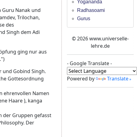
Yogananda
n Guru Nanak und
Radhasoami
amdev, Trilochan,
Gurus
se des
nd Singh dem Adi
© 2026 www.universelle-
lehre.de
chöpfung ging nur aus
.")
- Google Translate -
ur und Gobind Singh.
ische Gottesordnung
Powered by
Translate
den ehrenvollen Namen
ene Haare ), kanga
rn der Gruppen gefasst
Philosophy. Der