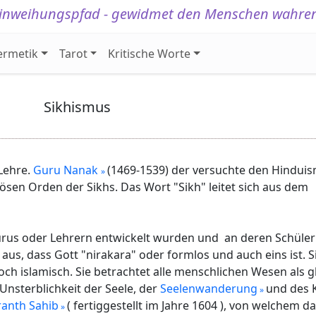
 Einweihungspfad - gewidmet den Menschen wahren
ermetik
Tarot
Kritische Worte
Sikhismus
 Lehre.
Guru Nanak
(1469-1539) der versuchte den Hindui
ösen Orden der Sikhs. Das Wort "Sikh" leitet sich aus dem
 Gurus oder Lehrern entwickelt wurden und an deren Schüler
s, dass Gott "nirakara" oder formlos und auch eins ist. S
h islamisch. Sie betrachtet alle menschlichen Wesen als gle
Unsterblichkeit der Seele, der
Seelenwanderung
und des 
anth Sahib
( fertiggestellt im Jahre 1604 ), von welchem das