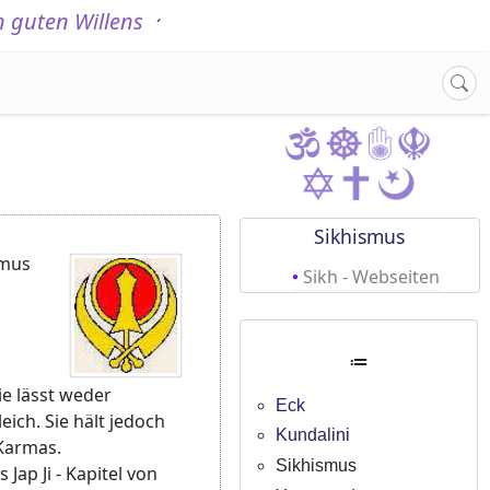
 guten Willens
.
´
Sikhismus
smus
Sikh - Webseiten
≔
ie lässt weder
Eck
ich. Sie hält jedoch
Kundalini
Karmas.
Sikhismus
 Jap Ji - Kapitel von