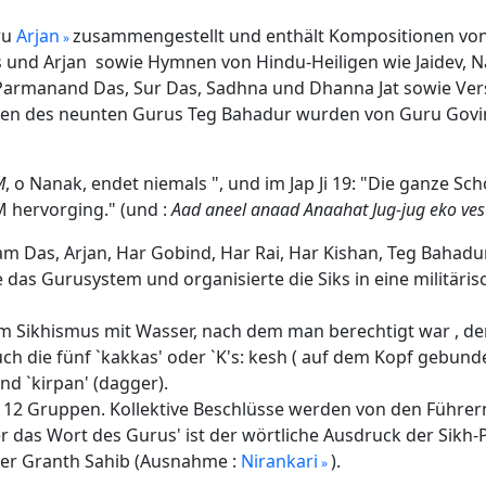
ru
Arjan
zusammengestellt und enthält Kompositionen vo
 und Arjan sowie Hymnen von Hindu-Heiligen wie Jaidev, N
, Parmanand Das, Sur Das, Sadhna und Dhanna Jat sowie Ver
en des neunten Gurus Teg Bahadur wurden von Guru Govi
M
, o Nanak, endet niemals ", und im Jap Ji 19: "Die ganze S
M hervorging." (und :
Aad aneel anaad Anaahat Jug-jug eko ves
am Das, Arjan, Har Gobind, Har Rai, Har Kishan, Teg Bahad
 das Gurusystem und organisierte die Siks in eine militär
 im Sikhismus mit Wasser, nach dem man berechtigt war , 
h die fünf `kakkas' oder `K's: kesh ( auf dem Kopf gebund
nd `kirpan' (dagger).
in 12 Gruppen. Kollektive Beschlüsse werden von den Führe
 das Wort des Gurus' ist der wörtliche Ausdruck der Sikh-
oder Granth Sahib (Ausnahme :
Nirankari
).