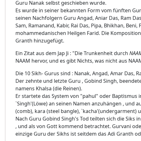
Guru Nanak selbst geschieben wurde.
Es wurde in seiner bekannten Form vom fünften Gu
seinen Nachfolgern Guru Angad, Aniar Das, Ram Das
Sam, Ramanand, Kabir, Rai Das, Pipa, Bhikhan, Beni
mohammedanischen Heilgen Farid. Die Komposition
Granth hinzugefügt.
Ein Zitat aus dem Jap Ji : "Die Trunkenheit durch
NAA
NAAM hervor, und es gibt Nichts, was nicht aus NAA
Die 10 Sikh- Gurus sind : Nanak, Angad, Amar Das, R
Der zehnte und letzte Guru , Gobind Singh, beendete
namens Khalsa (die Reinen).
Er startete das System von "pahul" oder Baptismus
`Singh'(Löwe) an seinen Namen anzuhängen , und auc
(comb), kara (steel bangle), `kacha'(undergarment) u
Nach Guru Gobind Singh's Tod teilten sich die Siks 
, und als von Gott kommend betrachtet. Gurvani oder
einzige Guru der Sikhs ist seitdem das Adi Granth 