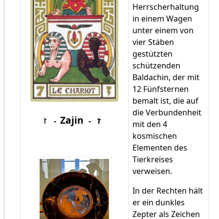
Herrscherhaltung
in einem Wagen
unter einem von
vier Stäben
gestützten
schützenden
Baldachin, der mit
12 Fünfsternen
bemalt ist, die auf
die Verbundenheit
ז
Za
jin
ז
-
-
mit den 4
kosmischen
Elementen des
Tierkreises
verweisen.
In der Rechten hält
er ein dunkles
Zepter als Zeichen