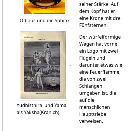
seiner Stärke. Auf
dem Kopf hat er
eine Krone mit drei
Ödipus und die Sphinx
Fünfsternen.
Der würfelförmige
Wagen hat vorne
ein Logo mit zwei
Flügeln und
darunter etwas wie
eine Feuerflamme,
die von zwei
Schlangen
umgeben ist, die
auf die
Yudhisthira und Yama
menschlichen
als Yaksha(Kranich)
Haupttriebe
verweisen.