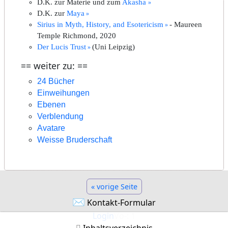
D.K. zur Materie und zum
Akasha
D.K. zur
Maya
Sirius in Myth, History, and Esotericism
- Maureen
Temple Richmond, 2020
Der Lucis Trust
(Uni Leipzig)
== weiter zu: ==
24 Bücher
Einweihungen
Ebenen
Verblendung
Avatare
Weisse Bruderschaft
« vorige Seite
✉
Kontakt-Formular
Login
Vo-: 1
Inhaltsverzeichnis