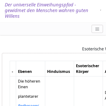
Der universelle Einweihungspfad -
gewidmet den Menschen wahren guten
.
´
Willens
Esoterische
Esoterischer
-
Ebenen
Hinduismus
Körper
Die höheren
Einen
plantetarer
Radhasoami