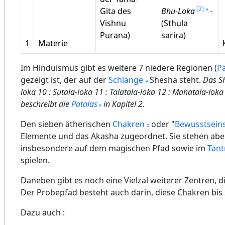
[2]
Gita des
Bhu-Loka
-
Vishnu
(Sthula
Purana)
sarira)
1
Materie
Im Hinduismus gibt es weitere 7 niedere Regionen (
Pa
gezeigt ist, der auf der
Schlange
Shesha steht.
Das Sh
loka 10 : Sutala-loka 11 : Talatala-loka 12 : Mahatala-loka
beschreibt die
Patalas
in Kapitel 2.
Den sieben ätherischen
Chakren
oder "
Bewusstsein
Elemente und das Akasha zugeordnet. Sie stehen abe
insbesondere auf dem magischen Pfad sowie im
Tant
spielen.
Daneben gibt es noch eine Vielzal weiterer Zentren, 
Der Probepfad besteht auch darin, diese Chakren bis 
Dazu auch :