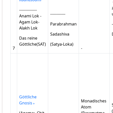
--------------
------------
Anami Lok -
Agam Lok-
Parabrahman
-
Alakh Lok
Sadashiva
Das reine
Göttliche(SAT)
(Satya-Loka)
7
-
Göttliche
Monadisches
Gnosis
Atom
(Agama; Chit
(Paramatma -