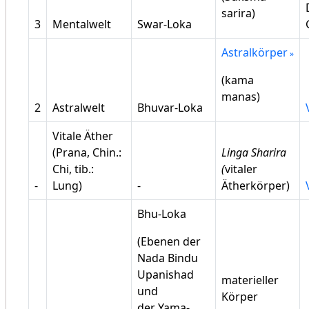
sarira)
3
Mentalwelt
Swar-Loka
Astralkörper
(kama
manas)
2
Astralwelt
Bhuvar-Loka
Vitale Äther
(Prana, Chin.:
Linga Sharira
Chi, tib.:
(
vitaler
-
Lung)
-
Ätherkörper)
Bhu-Loka
(Ebenen der
Nada Bindu
Upanishad
materieller
und
Körper
der Yama-