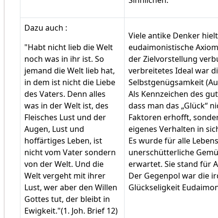
Dazu auch :
Viele antike Denker hiel
"Habt nicht lieb die Welt
eudaimonistische Axiom 
noch was in ihr ist. So
der Zielvorstellung ver
jemand die Welt lieb hat,
verbreitetes Ideal war d
in dem ist nicht die Liebe
Selbstgenügsamkeit (Aut
des Vaters. Denn alles
Als Kennzeichen des gut
was in der Welt ist, des
dass man das „Glück“ n
Fleisches Lust und der
Faktoren erhofft, sonde
Augen, Lust und
eigenes Verhalten in sich
hoffärtiges Leben, ist
Es wurde für alle Leben
nicht vom Vater sondern
unerschütterliche Gem
von der Welt. Und die
erwartet. Sie stand für 
Welt vergeht mit ihrer
Der Gegenpol war die ir
Lust, wer aber den Willen
Glückseligkeit Eudaimon
Gottes tut, der bleibt in
Ewigkeit."(1. Joh. Brief 12)