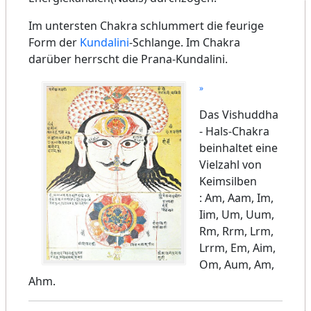
Im untersten Chakra schlummert die feurige
Form der
Kundalini
-Schlange. Im Chakra
darüber herrscht die Prana-Kundalini.
Das Vishuddha
- Hals-Chakra
beinhaltet eine
Vielzahl von
Keimsilben
: Am, Aam, Im,
Iim, Um, Uum,
Rm, Rrm, Lrm,
Lrrm, Em, Aim,
Om, Aum, Am,
Ahm.