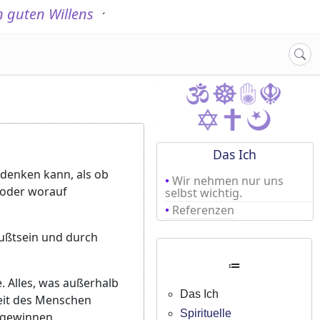
 guten Willens
.
´
Das Ich
t denken kann, als ob
Wir nehmen nur uns
t oder worauf
selbst wichtig.
Referenzen
wußtsein und durch
≔
. Alles, was außerhalb
Das Ich
keit des Menschen
Spirituelle
ugewinnen.