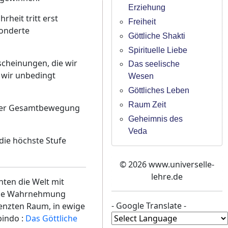
Erziehung
heit tritt erst
Freiheit
sonderte
Göttliche Shakti
Spirituelle Liebe
scheinungen, die wir
Das seelische
 wir unbedingt
Wesen
Göttliches Leben
Raum Zeit
it der Gesamtbewegung
Geheimnis des
Veda
die höchste Stufe
© 2026 www.universelle-
lehre.de
hten die Welt mit
s die Wahrnehmung
- Google Translate -
renzten Raum, in ewige
bindo :
Das Göttliche