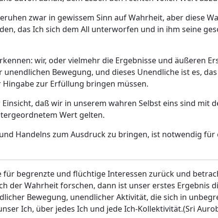
ruhen zwar in gewissem Sinn auf Wahrheit, aber diese Wahr
den, das Ich sich dem All unterworfen und in ihm seine ge
rkennen: wir, oder vielmehr die Ergebnisse und äußeren Er
er unendlichen Bewegung, und dieses Unendliche ist es, das
r Hingabe zur Erfüllung bringen müssen.
er Einsicht, daß wir in unserem wahren Selbst eins sind m
ntergeordnetem Wert gelten.
s und Handelns zum Ausdruck zu bringen, ist notwendig für 
e für begrenzte und flüchtige Interessen zurück und betrac
ach der Wahrheit forschen, dann ist unser erstes Ergebni
licher Bewegung, unendlicher Aktivität, die sich in unbeg
nser Ich, über jedes Ich und jede Ich-Kollektivität.(Sri Auro