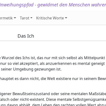
 Einweihungspfad - gewidmet den Menschen wahren
ermetik
Tarot
Kritische Worte
Das Ich
Wurzel des Ichs ist, das nur mit sich selbst als Mittelpunk
, nur so viel akzeptiert, als anzuerkennen es mental geneig
n seiner Umgebung gezwungen ist.
auptet es dann nicht, die Welt existiere nur in seinem Be
n eigener Bewußtseinszustand oder seine mentalen Maßstäbe
ls falsch oder nicht-existent. Diese mentale Selbstgenügsam
 uns davon abhält, dem Leben den rechten vollen Wert abz