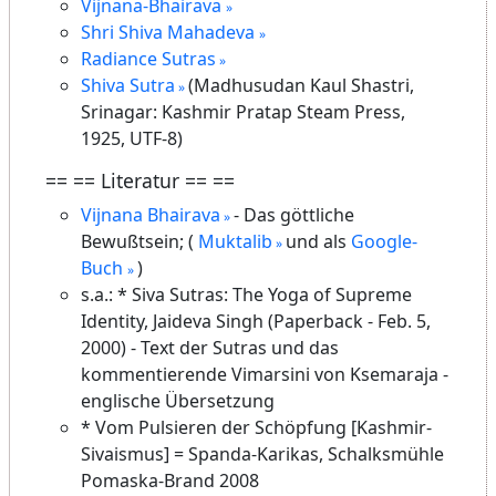
Vijnana-Bhairava
Shri Shiva Mahadeva
Radiance Sutras
Shiva Sutra
(Madhusudan Kaul Shastri,
Srinagar: Kashmir Pratap Steam Press,
1925, UTF-8)
== == Literatur == ==
Vijnana Bhairava
- Das göttliche
Bewußtsein; (
Muktalib
und als
Google-
Buch
)
s.a.: * Siva Sutras: The Yoga of Supreme
Identity, Jaideva Singh (Paperback - Feb. 5,
2000) - Text der Sutras und das
kommentierende Vimarsini von Ksemaraja -
englische Übersetzung
* Vom Pulsieren der Schöpfung [Kashmir-
Sivaismus] = Spanda-Karikas, Schalksmühle
Pomaska-Brand 2008