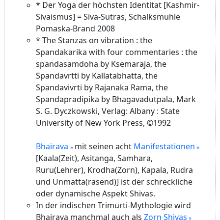
* Der Yoga der höchsten Identitat [Kashmir-
Sivaismus] = Siva-Sutras, Schalksmühle
Pomaska-Brand 2008
* The Stanzas on vibration : the
Spandakarika with four commentaries : the
spandasamdoha by Ksemaraja, the
Spandavrtti by Kallatabhatta, the
Spandavivrti by Rajanaka Rama, the
Spandapradipika by Bhagavadutpala, Mark
S. G. Dyczkowski, Verlag: Albany : State
University of New York Press, ©1992
Bhairava
mit seinen acht
Manifestationen
[Kaala(Zeit), Asitanga, Samhara,
Ruru(Lehrer), Krodha(Zorn), Kapala, Rudra
und Unmatta(rasend)] ist der schreckliche
oder dynamische Aspekt Shivas.
In der indischen Trimurti-Mythologie wird
Bhairava manchmal auch als
Zorn Shivas