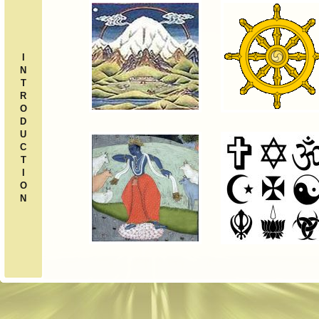
I
N
T
R
O
D
U
C
T
I
O
N